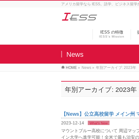
アメリカ留学なら IESS。語学、ビジネス留
IESS の特徴
IESS’s Mission
News
HOME
»
News
»
年別アーカイブ: 2023年
年別アーカイブ: 2023年
【News】公立高校留学 メイン州
2023-12-14
What's New
マウントブルー高校について 周辺マップ 概
イン大学へ進学可能！全米で最も治安の