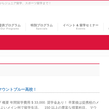
学からジュニア留学、スポーツ留学まで！
提供プログラム
特別プログラム
イベント & 留学セミナー
Our Programs
Specials
Events
 マウントブルー高校！
要 年間留学費用 $ 33,000. 奨学金あり！ 卒業後は提携校のメ
よいメイン州で留学生活。 150 以上の豊富な授業科目。 マウ