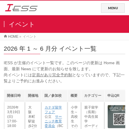
イベント
HOME
»
イベント
2026 年 1 ～ 6 月分 イベント一覧
IESS が主催のイベント一覧です。このページの更新は Home 画
面、最新 News にて更新のお知らせを致します。
尚イベントには
定員があり完全予約制
となっていますので、下記一
覧よりご予約にお進みください。
開催日時
開催地
国／参加校
概要
カテゴリー
申込QR
開催日時
開催地
国／参加校
概要
カテゴリー
申込QR
2026年
大
カナダ留学
小学
親子留学
3月19日
阪
フェア
生～
（長期）
(日)
本町
公立
サー
高校
中高生留
17:00-
駅徒
ニッチ教育
生
学
18:00
歩2分
委員会
（BC
その
ボーディ