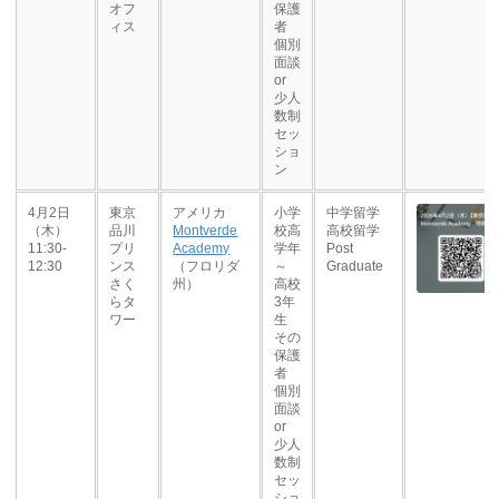
オフ
保護
ィス
者
個別
面談
or
少人
数制
セッ
ショ
ン
4月2日
東京
アメリカ
小学
中学留学
（木）
品川
Montverde
校高
高校留学
11:30-
プリ
Academy
学年
Post
12:30
ンス
（フロリダ
～
Graduate
さく
州）
高校
らタ
3年
ワー
生
その
保護
者
個別
面談
or
少人
数制
セッ
ショ