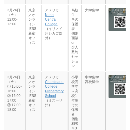
3月24日
東京
アメリカ
高校
大学留学
（火）
／オ
North
生
12:00-
ンラ
Central
その
13:00
イン
College
保護
IESS
（イリノイ
者
新宿
州シカゴ郊
個別
オフ
外）
面談
ィス
or
少人
数制
セッ
ショ
ン
3月24日
東京
アメリカ
小学
中学留学
（火）
／オ
Chaminade
校高
高校留学
① 15:00-
ンラ
College
学年
16:00
イン
Preparatory
～高
② 16:00-
IESS
School
校1
17:00
新宿
（ミズーリ
年生
③ 17:00-
オフ
州）
その
18:00
ィス
保護
者
個別
相談
※3