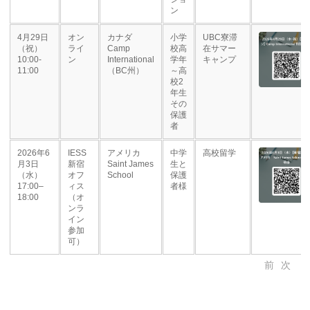
ン
4月29日
オン
カナダ
小学
UBC寮滞
（祝）
ライ
Camp
校高
在サマー
10:00-
ン
International
学年
キャンプ
11:00
（BC州）
～高
校2
年生
その
保護
者
2026年6
IESS
アメリカ
中学
高校留学
月3日
新宿
Saint James
生と
（水）
オフ
School
保護
17:00–
ィス
者様
18:00
（オ
ンラ
イン
参加
可）
前
次