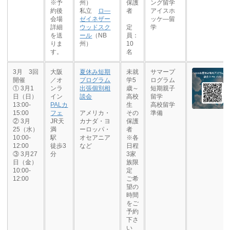
※予
州）
保護
ング留学
約後
私立
ロ―
者
アイスホ
会場
ゼイネザー
ッケ―留
詳細
ウッドスク
定
学
を送
ール
（NB
員：
りま
州）
10
す。
名
3月 3回
大阪
夏休み短期
未就
サマープ
開催
／オ
プログラム
学5
ログラム
① 3月1
ンラ
出張個別相
歳～
短期親子
日（日）
イン
談会
高校
留学
13:00-
PALカ
生
高校留学
15:00
フェ
アメリカ・
その
準備
② 3月
JR天
カナダ・ヨ
保護
25（水）
満
ーロッパ・
者
10:00-
駅
オセアニア
※各
12:00
徒歩3
など
日程
③ 3月27
分
3家
日（金）
族限
10:00-
定
12:00
ご希
望の
時間
をご
予約
下さ
い