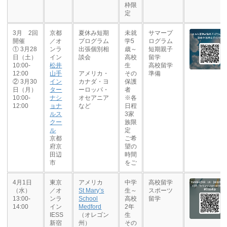
枠限
定
3月 2回
京都
夏休み短期
未就
サマープ
開催
／オ
プログラム
学5
ログラム
① 3月28
ンラ
出張個別相
歳～
短期親子
日（土）
イン
談会
高校
留学
10:00-
松井
生
高校留学
12:00
山手
アメリカ・
その
準備
② 3月30
イン
カナダ・ヨ
保護
日（月）
ター
ーロッパ・
者
10:00-
ナシ
オセアニア
※各
12:00
ョナ
など
日程
ルス
3家
クー
族限
ル
定
京都
ご希
府京
望の
田辺
時間
市
をご
4月1日
東京
アメリカ
中学
高校留学
（水）
／オ
St Mary’s
生～
スポーツ
13:00-
ンラ
School
高校
留学
14:00
イン
Medford
2年
IESS
（オレゴン
生
新宿
州）
その