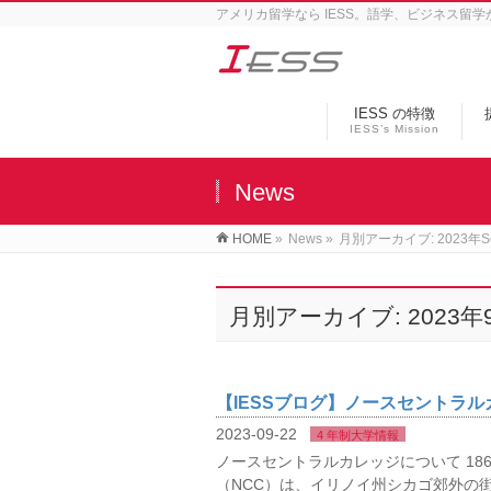
アメリカ留学なら IESS。語学、ビジネス留
IESS の特徴
IESS’s Mission
News
HOME
»
News
»
月別アーカイブ: 2023年Se
月別アーカイブ: 2023年
【IESSブログ】ノースセントラ
2023-09-22
4 年制大学情報
ノースセントラルカレッジについて 18
（NCC）は、イリノイ州シカゴ郊外の