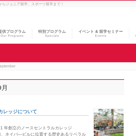
学からジュニア留学、スポーツ留学まで！
提供プログラム
特別プログラム
イベント & 留学セミナー
Our Programs
Specials
Events
ptember
9月
ルカレッジについて
61 年創立のノースセントラルカレッジ
街、ネイパ―ビルに位置する歴史あるリベラル