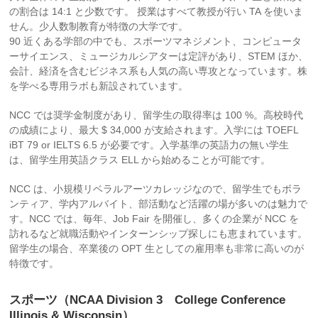
の割合は 14:1 と少数です。 授業はすべて教授が行い TA を使いま
せん。少人数制教育が特徴の大学です。
90 近くある学部の中でも、スポーツマネジメント、コンピュータ
ーサイエンス、ミュージカルシアターは定評があり、STEM ほか、
会計、経済を含むビジネス系も人気の高い専攻となっています。株
を学べる専用ラボも新設されています。
NCC では奨学金制度があり、留学生の取得率は 100 %。高校時代
の成績により、最大 $ 34,000 が支給されます。入学には TOEFL
iBT 79 or IELTS 6.5 が必要です。入学基準の英語力の無い学生
は、留学生用英語クラス ELL から始めることが可能です。
NCC は、小規模リベラルアーツカレッジなので、留学生でもボラ
ンティア、学内アルバイト、部活動など活躍の場が多いのは魅力で
す。NCC では、毎年、Job Fair を開催し、多くの企業が NCC を
訪れるなど就職活動やインターンシップ探しにも恵まれています。
留学生の場合、卒業後の OPT 生としての雇用率も非常に高いのが
特徴です。
スポーツ（NCAA Division 3 College Conference
Illinois & Wisconsin）