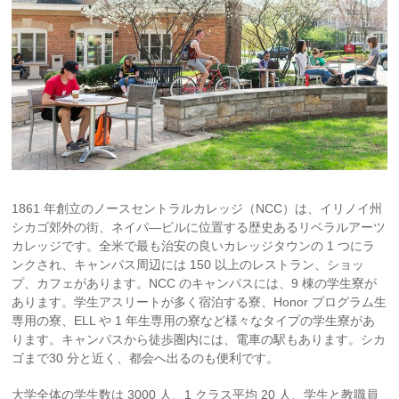
1861 年創立のノースセントラルカレッジ（NCC）は、イリノイ州
シカゴ郊外の街、ネイパ―ビルに位置する歴史あるリベラルアーツ
カレッジです。全米で最も治安の良いカレッジタウンの 1 つにラ
ンクされ、キャンパス周辺には 150 以上のレストラン、ショッ
プ、カフェがあります。NCC のキャンパスには、9 棟の学生寮が
あります。学生アスリートが多く宿泊する寮、Honor プログラム生
専用の寮、ELL や 1 年生専用の寮など様々なタイプの学生寮があ
ります。キャンパスから徒歩圏内には、電車の駅もあります。シカ
ゴまで30 分と近く、都会へ出るのも便利です。
大学全体の学生数は 3000 人、1 クラス平均 20 人、学生と教職員