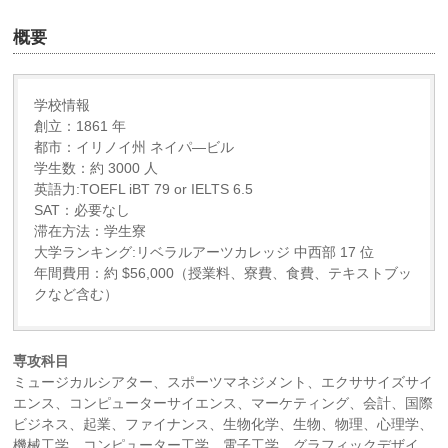
概要
学校情報
創立：1861 年
都市：イリノイ州 ネイパ―ビル
学生数：約 3000 人
英語力:TOEFL iBT 79 or IELTS 6.5
SAT：必要なし
滞在方法：学生寮
大学ランキング:リベラルアーツカレッジ 中西部 17 位
年間費用：約 $56,000（授業料、寮費、食費、テキストブッ
クなど含む）
専攻科目
ミュージカルシアター、スポーツマネジメント、エクササイズサイ
エンス、コンピューターサイエンス、マーケティング、会計、国際
ビジネス、起業、ファイナンス、生物化学、生物、物理、心理学、
機械工学、コンピューター工学、電子工学、グラフィックデザイ