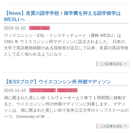
【News】良質の語学学校！留学費を抑える語学留学は
WESLI へ
2015-11-10
What's New
ウィスコンシン・ESL・インスティチュート（通称 WESLI）は
1981 年 ウイスコンシン州マディソンに設立されました。 日本の
大学で英語教師経験のある現校長が設立して以来、良質の英語学校
として広く知られるようになり …
この記事を読む
【IESSブログ】ウイスコンシン州 州都マディソン
2015-11-10
アメリカ街情報
IESSブログ
湖に囲まれた美しい街 ミルウォーキーより車で 1 時間西に移動す
ると、ウイスコンシン州の州都マディソンに到着します。 マディ
ソンは、湖に囲まれた美しい街で全米公立大学のトップスクールの
一つ、University of W …
この記事を読む