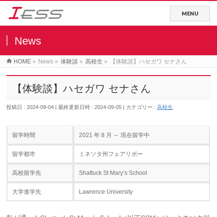
News
HOME
»
News
»
体験談
»
高校生
»
【体験談】ハセガワ セナさん
【体験談】ハセガワ セナさん
投稿日 : 2024-09-04
最終更新日時 : 2024-09-05
カテゴリー :
高校生
留学時間
2021 年 8 月 ～ 現在留学中
留学都市
ミネソタ州フェアリボー
高校留学先
Shattuck St Mary’s School
大学進学先
Lawrence University