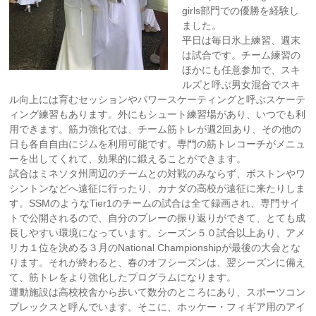
girls部門での優勝を経験し
ました。
平日は毎日氷上練習、週末
は試合です。チーム練習の
ほかにも任意参加で、スキ
ルズと呼ぶ男女混合でスキ
ル向上には育むセッションやパワースケーティングと呼ぶスケーテ
ィング練習もあります。外にもシュート練習場があり、いつでも利
用できます。筋力強化では、チーム筋トレが週2回あり、その他の
日も各自自由にジムを利用可能です。専門の筋トレコーチがメニュ
ーを出してくれて、効果的に鍛えることができます。
試合はミネソタ州周辺のチームとの対戦のみならず、ボストンやワ
シントンなどへ遠征に行ったり、カナダの高校が遠征に来たりしま
す。SSMのようなTier1のチームの試合は全て録画され、専門サイ
トで公開されるので、自分のプレーの振り返りができて、とても成
長しやすい環境になっています。シーズン５０試合以上あり、アメ
リカ１位を決める３月のNational Championshipが最後の大会とな
ります。それが終わると、春のオフシーズンは、翌シーズンに備え
て、筋トレをより強化したプログラムになります。
運動施設は高校校舎から歩いて数分のところにあり、スポーツコン
プレックスと呼んでいます。そこに、ホッケー・フィギア用のアイ