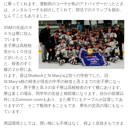
に乗ってくれます。運動部のコーチが私のアドバイザーだったとき
は、メンタルコーチを紹介してくれて、部活でのスランプを脱出、
なんてこともありました。
SSMの生徒の９
０％は寮に住ん
でいます。
女子寮は高校校
舎から１０分ほ
ど歩いたところ
と、校舎のすぐ
横の２か所にあ
ります。昔はShattuckとSt.Mary’sは別々の学校でした。旧
St.Mary’s校の校舎が現在の中学の校舎と高２までの女子寮になっ
ています。男子寮と高３の女子寮は高校校舎のすぐ横にあります。
寮は多くの場合、同学年の生徒と相部屋になります。自分の部屋以
外にもCommon roomもあり、また廊下にもテーブルが設置してあ
りますので、そこで勉強することもでき、寮生の交流の場にもなっ
ています。
周辺環境としては、買い物にも不便はなく、程よく息抜きもできま