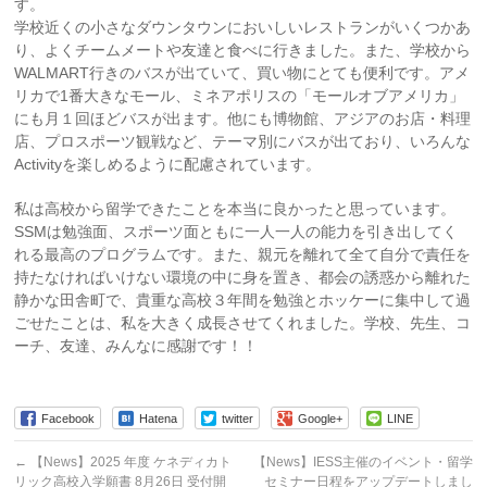
す。
学校近くの小さなダウンタウンにおいしいレストランがいくつかあ
り、よくチームメートや友達と食べに行きました。また、学校から
WALMART行きのバスが出ていて、買い物にとても便利です。アメ
リカで1番大きなモール、ミネアポリスの「モールオブアメリカ」
にも月１回ほどバスが出ます。他にも博物館、アジアのお店・料理
店、プロスポーツ観戦など、テーマ別にバスが出ており、いろんな
Activityを楽しめるように配慮されています。
私は高校から留学できたことを本当に良かったと思っています。
SSMは勉強面、スポーツ面ともに一人一人の能力を引き出してく
れる最高のプログラムです。また、親元を離れて全て自分で責任を
持たなければいけない環境の中に身を置き、都会の誘惑から離れた
静かな田舎町で、貴重な高校３年間を勉強とホッケーに集中して過
ごせたことは、私を大きく成長させてくれました。学校、先生、コ
ーチ、友達、みんなに感謝です！！
Facebook
Hatena
twitter
Google+
LINE
←
【News】2025 年度 ケネディカト
【News】IESS主催のイベント・留学
リック高校入学願書 8月26日 受付開
セミナー日程をアップデートしまし