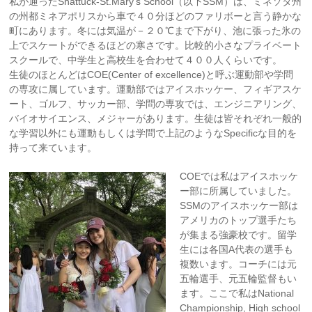
私が通ったShattuck-St.Mary’s School（以下SSM）は、ミネソタ州
の州都ミネアポリスから車で４０分ほどのファリボーと言う静かな
町にあります。冬には気温が－２０℃まで下がり、池に張った氷の
上でスケートができるほどの寒さです。比較的小さなプライベート
スクールで、中学生と高校生を合わせて４００人くらいです。
生徒のほとんどはCOE(Center of excellence)と呼ぶ運動部や学問
の専攻に属しています。運動部ではアイスホッケー、フィギアスケ
ート、ゴルフ、サッカー部、学問の専攻では、エンジニアリング、
バイオサイエンス、メジャーがあります。生徒は皆それぞれ一般的
な学習以外にも運動もしくは学問で上記のようなSpecificな目的を
持って来ています。
COEでは私はアイスホッケ
ー部に所属していました。
SSMのアイスホッケー部は
アメリカのトップ選手たち
が集まる強豪校です。留学
生には各国A代表の選手も
複数います。コーチには元
五輪選手、元五輪監督もい
ます。ここで私はNational
Championship, High school