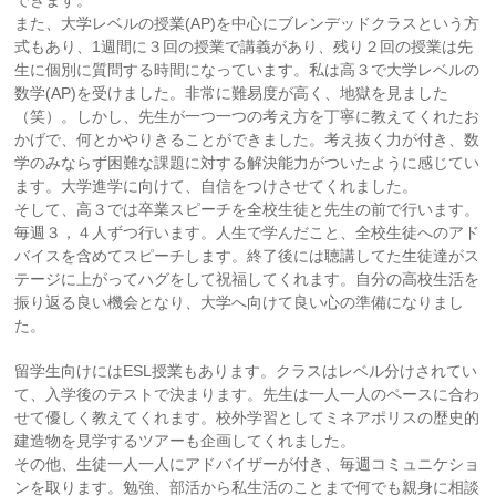
できます。
また、大学レベルの授業(AP)を中心にブレンデッドクラスという方
式もあり、1週間に３回の授業で講義があり、残り２回の授業は先
生に個別に質問する時間になっています。私は高３で大学レベルの
数学(AP)を受けました。非常に難易度が高く、地獄を見ました
（笑）。しかし、先生が一つ一つの考え方を丁寧に教えてくれたお
かげで、何とかやりきることができました。考え抜く力が付き、数
学のみならず困難な課題に対する解決能力がついたように感じてい
ます。大学進学に向けて、自信をつけさせてくれました。
そして、高３では卒業スピーチを全校生徒と先生の前で行います。
毎週３，４人ずつ行います。人生で学んだこと、全校生徒へのアド
バイスを含めてスピーチします。終了後には聴講してた生徒達がス
テージに上がってハグをして祝福してくれます。自分の高校生活を
振り返る良い機会となり、大学へ向けて良い心の準備になりまし
た。
留学生向けにはESL授業もあります。クラスはレベル分けされてい
て、入学後のテストで決まります。先生は一人一人のペースに合わ
せて優しく教えてくれます。校外学習としてミネアポリスの歴史的
建造物を見学するツアーも企画してくれました。
その他、生徒一人一人にアドバイザーが付き、毎週コミュニケショ
ンを取ります。勉強、部活から私生活のことまで何でも親身に相談