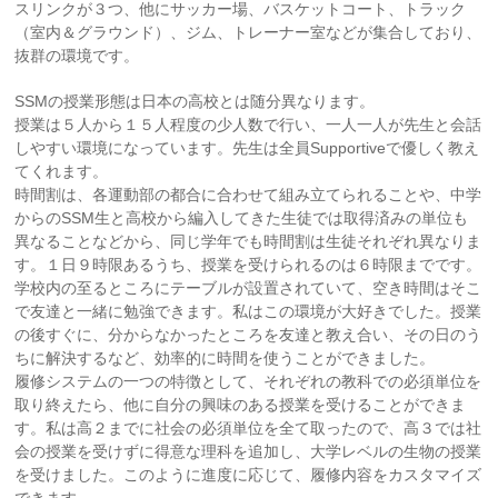
スリンクが３つ、他にサッカー場、バスケットコート、トラック
（室内＆グラウンド）、ジム、トレーナー室などが集合しており、
抜群の環境です。
SSMの授業形態は日本の高校とは随分異なります。
授業は５人から１５人程度の少人数で行い、一人一人が先生と会話
しやすい環境になっています。先生は全員Supportiveで優しく教え
てくれます。
時間割は、各運動部の都合に合わせて組み立てられることや、中学
からのSSM生と高校から編入してきた生徒では取得済みの単位も
異なることなどから、同じ学年でも時間割は生徒それぞれ異なりま
す。１日９時限あるうち、授業を受けられるのは６時限までです。
学校内の至るところにテーブルが設置されていて、空き時間はそこ
で友達と一緒に勉強できます。私はこの環境が大好きでした。授業
の後すぐに、分からなかったところを友達と教え合い、その日のう
ちに解決するなど、効率的に時間を使うことができました。
履修システムの一つの特徴として、それぞれの教科での必須単位を
取り終えたら、他に自分の興味のある授業を受けることができま
す。私は高２までに社会の必須単位を全て取ったので、高３では社
会の授業を受けずに得意な理科を追加し、大学レベルの生物の授業
を受けました。このように進度に応じて、履修内容をカスタマイズ