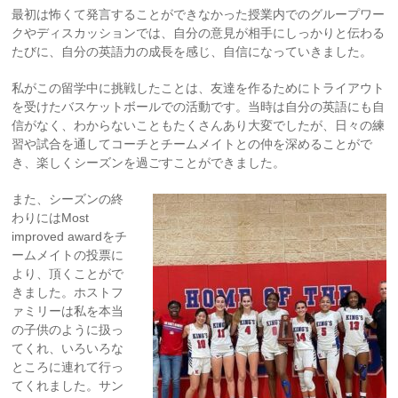
最初は怖くて発言することができなかった授業内でのグループワー
クやディスカッションでは、自分の意見が相手にしっかりと伝わる
たびに、自分の英語力の成長を感じ、自信になっていきました。
私がこの留学中に挑戦したことは、友達を作るためにトライアウト
を受けたバスケットボールでの活動です。当時は自分の英語にも自
信がなく、わからないこともたくさんあり大変でしたが、日々の練
習や試合を通してコーチとチームメイトとの仲を深めることがで
き、楽しくシーズンを過ごすことができました。
また、シーズンの終
わりにはMost
improved awardをチ
ームメイトの投票に
より、頂くことがで
きました。ホストフ
ァミリーは私を本当
の子供のように扱っ
てくれ、いろいろな
ところに連れて行っ
てくれました。サン