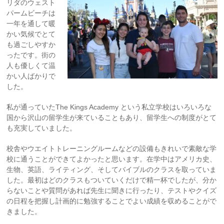
リダのウェスト
パームビーチは
一年を通して暖
かい気候でとて
も過ごしやすか
ったです。街の
人も優しくて温
かい人ばかりで
した。
私が通っていたThe Kings Academy という私立学校はいろいろな
国から沢山の留学生が来ていることもあり、留学生への制度がとて
も充実していました。
校舎やウエイトトレーニングルームなどの設備もきれいで素敵な学
校に通うことができてよかったと思います。在学中はアメリカ史、
生物、英語、ライティング、そしてバイブルのクラスを取っていま
した。最初はどのクラスもついていくだけで精一杯でしたが、分か
らないことや質問があれば先生に聞きに行ったり、テストやクイズ
の日程を把握し計画的に勉強することでよい成績を収めることがで
きました。