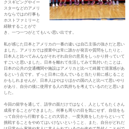
クスギビングやイー
スターなどのアメリ
カならではの行事も
ホストファミリーと
経験することがで
き、一つ一つがとてもいい思い出です。
私が感じた日本とアメリカの一番の違いは自己主張の強さだと思い
ました。アメリカでは授業中は常に誰かが発言や質問をしたりと、
日本人と比べてみんながそれぞれ自分の意見をしっかり持っていて
すごいと思いました。日本を離れて生活してみて気付いたことは、
日本の公共の交通機関や施設はアメリカと比べて綺麗で清潔感があ
るという点です。ずっと日本に住んでいると当たり前に感じること
かもしれませんが、日本人はやはりほかの国の人と比べて思いやり
があり、自分の後に使用する人の気持ちを考えているのだと思いま
した。
今回の留学を通して、語学の面だけではなく、人としてもたくさん
成長することができました。何事も周りの目を気にせず、自信をも
って自分から行動することの大切さ、一度失敗をしたからといって
挑戦することをやめてはいけないということ、また、自分がどれだ
け日常から家族や友人に支えられているのか改めて気付くことがで