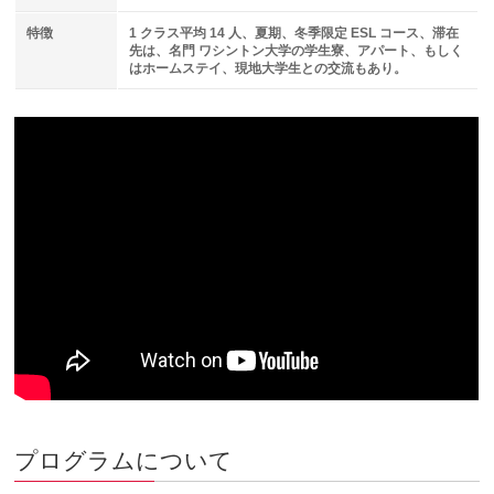
特徴
1 クラス平均 14 人、夏期、冬季限定 ESL コース、滞在
先は、名門 ワシントン大学の学生寮、アパート、もしく
はホームステイ、現地大学生との交流もあり。
プログラムについて