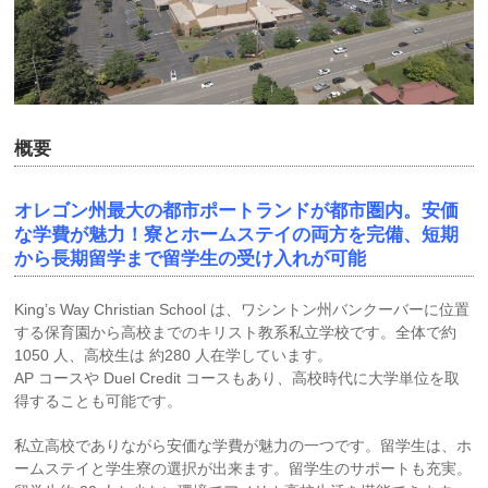
概要
オレゴン州最大の都市ポートランドが都市圏内。安価
な学費が魅力！寮とホームステイの両方を完備、短期
から長期留学まで留学生の受け入れが可能
King’s Way Christian School は、ワシントン州バンクーバーに位置
する保育園から高校までのキリスト教系私立学校です。全体で約
1050 人、高校生は 約280 人在学しています。
AP コースや Duel Credit コースもあり、高校時代に大学単位を取
得することも可能です。
私立高校でありながら安価な学費が魅力の一つです。留学生は、ホ
ームステイと学生寮の選択が出来ます。留学生のサポートも充実。