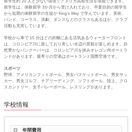
留学生約 20 人と少ない環境でアメリカ高校生活を堪能できます。
留学生は、体験留学 3か月から受け入れており、卒業目的の留学生
から短期の体験留学の生徒が King’s Way で学んでいます。美術、
バンド、コーラス、演劇、ダンスなどのクラスもあるほか、クラブ
活動も充実しています。
学校から車で 15 分ほどの距離にある活気あるウォーターフロント
は、コロンビア川に面しており美しい水辺の景観が楽しめます。自
然豊かなバンクーバーは、コロンビア川を挟みオレゴン州ポートラ
ンドがあります。最寄りの空港はポートランド国際空港です。
スポーツ
野球、アメリカンフットボール、男女バスケットボール、男女サッ
カー、男女ゴルフ、チアリーディング、ソフトボール、陸上、クロ
スカントリー、女子バレーボール、レスリングがあります。
学校情報
年間費用