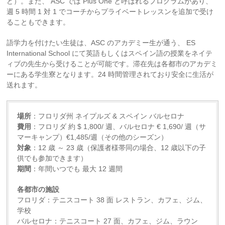
ど）。また、 ASC では Plus One と呼ばれるプログラムがあり、
週 5 時間 1 対 1 でコーチからプライベートレッスンを追加で受け
ることもできます。
語学力を付けたい生徒は、ASC のアカデミー生が通う、 ES
International School にて英語もしくはスペイン語の授業をネイテ
ィブの先生から受けることが可能です。滞在先は各都市のアカデミ
ーにある学生寮となります。24 時間管理されており安全に生活が
送れます。
場所
：フロリダ州 ネイプルズ & スペイン バルセロナ
費用
：フロリダ 約 $ 1,800/ 週、バルセロナ € 1,690/ 週（サ
マーキャンプ）€1,485/週（その他のシーズン）
対象
：12 歳 ～ 23 歳（保護者様帯同の場合、12 歳以下の子
供でも参加できます）
期間
：年間いつでも 最大 12 週間
各都市の施設
フロリダ：テニスコート 38 面 レストラン、カフェ、ジム、
学校
バルセロナ：テニスコート 27 面、カフェ、ジム、ラウン