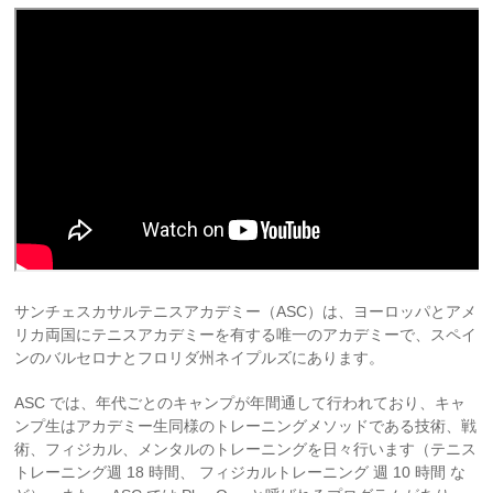
サンチェスカサルテニスアカデミー（ASC）は、ヨーロッパとアメ
リカ両国にテニスアカデミーを有する唯一のアカデミーで、スペイ
ンのバルセロナとフロリダ州ネイプルズにあります。
ASC では、年代ごとのキャンプが年間通して行われており、キャ
ンプ生はアカデミー生同様のトレーニングメソッドである技術、戦
術、フィジカル、メンタルのトレーニングを日々行います（テニス
トレーニング週 18 時間、 フィジカルトレーニング 週 10 時間 な