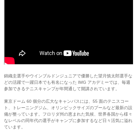
錦織圭選手やウインブルドンジュニアで優勝した望月慎太郎選手な
どの活躍で一躍日本でも有名になった IMG アカデミーでは、毎週
参加できるテニスキャンプが年間通して開講されています。
東京ドーム 60 個分の広大なキャンパスには、55 面のテニスコー
ト、トレーニングジム、オリンピックサイズのプールなど最新の設
備が整っています。フロリダ州の恵まれた気候、世界各国から様々
なレベルの同年代の選手がキャンプに参加するなど日々活気に溢れ
ています。