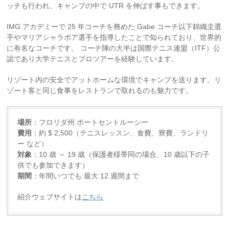
ッチも行われ、キャンプの中で UTR を伸ばす事もできます。
IMG アカデミーで 25 年コーチを務めた Gabe コーチ以下錦織圭選
手やマリアシャラポア選手を指導したことで知られており、世界的
に有名なコーチです。 コーチ陣の大半は国際テニス連盟（ITF）公
認であり大学テニスとプロツアーを経験しています。
リゾート内の安全でアットホームな環境でキャンプを送ります。リ
ゾート客と同じ食事をレストランで取れるのも魅力です。
場所
：フロリダ州 ポートセントルーシー
費用
：約 $ 2,500（テニスレッスン、食費、寮費、ランドリ
ー など）
対象
：10 歳 ～ 19 歳（保護者様帯同の場合、10 歳以下の子
供でも参加できます）
期間
：年間いつでも 最大 12 週間まで
紹介ウェブサイトは
こちら