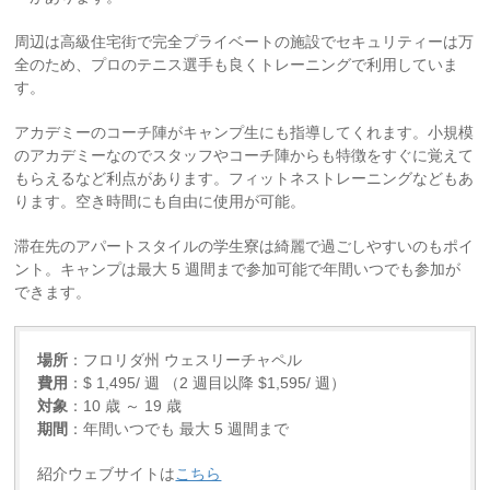
周辺は高級住宅街で完全プライベートの施設でセキュリティーは万
全のため、プロのテニス選手も良くトレーニングで利用していま
す。
アカデミーのコーチ陣がキャンプ生にも指導してくれます。小規模
のアカデミーなのでスタッフやコーチ陣からも特徴をすぐに覚えて
もらえるなど利点があります。フィットネストレーニングなどもあ
ります。空き時間にも自由に使用が可能。
滞在先のアパートスタイルの学生寮は綺麗で過ごしやすいのもポイ
ント。キャンプは最大 5 週間まで参加可能で年間いつでも参加が
できます。
場所
：フロリダ州 ウェスリーチャペル
費用
：$ 1,495/ 週 （2 週目以降 $1,595/ 週）
対象
：10 歳 ～ 19 歳
期間
：年間いつでも 最大 5 週間まで
紹介ウェブサイトは
こちら