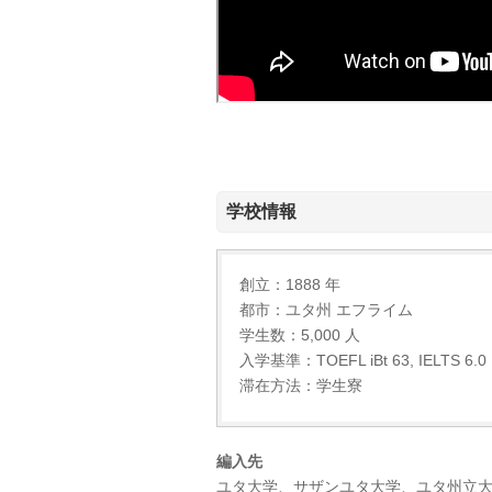
学校情報
創立：1888 年
都市：ユタ州 エフライム
学生数：5,000 人
入学基準：TOEFL iBt 63, IELTS 6.0 D
滞在方法：学生寮
編入先
ユタ大学、サザンユタ大学、ユタ州立