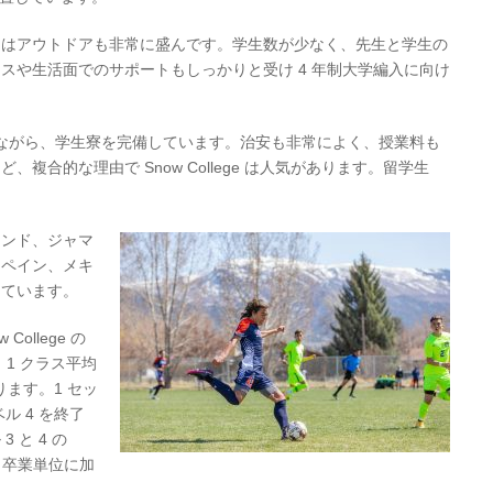
州はアウトドアも非常に盛んです。学生数が少なく、先生と学生の
スや生活面でのサポートもしっかりと受け 4 年制大学編入に向け
カレッジながら、学生寮を完備しています。治安も非常によく、授業料も
複合的な理由で Snow College は人気があります。留学生
ランド、ジャマ
スペイン、メキ
しています。
ollege の
 1 クラス平均
ります。1 セッ
ル 4 を終了
 と 4 の
き卒業単位に加