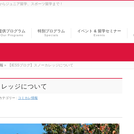
学からジュニア留学、スポーツ留学まで！
提供プログラム
特別プログラム
イベント & 留学セミナー
Our Programs
Specials
Events
報
»
【IESSブログ】スノーカレッジについて
カレッジについて
カテゴリー :
コミカレ情報