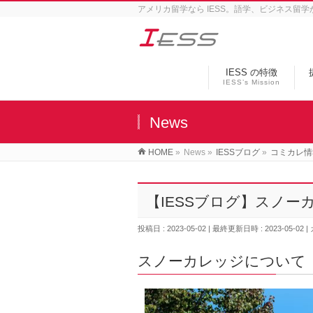
アメリカ留学なら IESS。語学、ビジネス留
IESS の特徴
IESS’s Mission
News
HOME
»
News
»
IESSブログ
»
コミカレ情
【IESSブログ】スノー
投稿日 : 2023-05-02
最終更新日時 : 2023-05-02
スノーカレッジについて