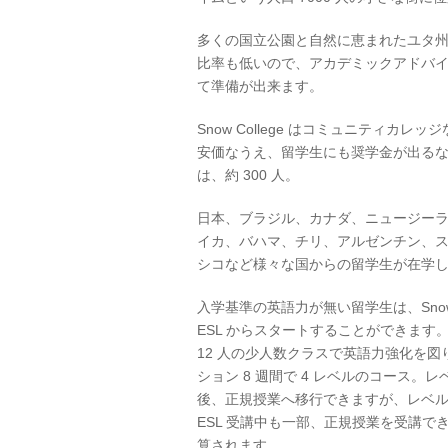
多くの国立公園と自然に恵まれたユタ
比率も低いので、アカデミックアドバイ
て準備が出来ます。
Snow College はコミュニティ
安価なうえ、留学生にも奨学金が出るなど、
は、約 300 人。
日本、ブラジル、カナダ、ニュージー
イカ、バハマ、チリ、アルゼンチン、
シコなど様々な国からの留学生が在学
入学基準の英語力が無い留学生は、Snow C
ESL からスタートすることができます。
12 人の少人数クラスで英語力強化を図
ション 8 週間で 4 レベルのコース。レベ
後、正規授業へ移行できますが、レベル 3
ESL 受講中も一部、正規授業を受講で
算されます。