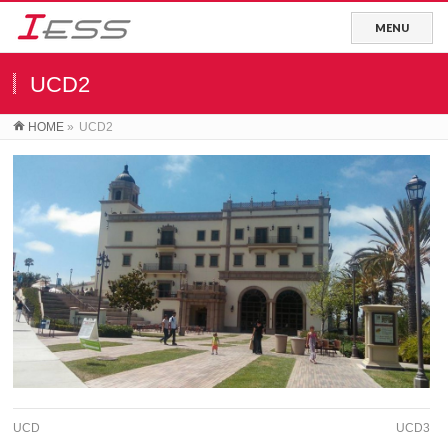
UCD2
HOME
»
UCD2
UCD
UCD3