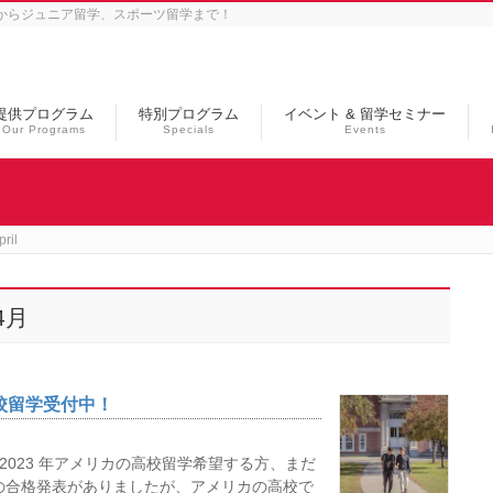
学からジュニア留学、スポーツ留学まで！
提供プログラム
特別プログラム
イベント & 留学セミナー
Our Programs
Specials
Events
il
4月
高校留学受付中！
 2023 年アメリカの高校留学希望する方、まだ
の合格発表がありましたが、アメリカの高校で