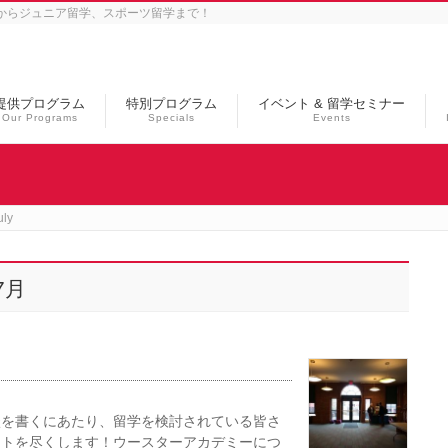
学からジュニア留学、スポーツ留学まで！
提供プログラム
特別プログラム
イベント & 留学セミナー
Our Programs
Specials
Events
ly
7月
談を書くにあたり、留学を検討されている皆さ
ストを尽くします！ウースターアカデミーにつ