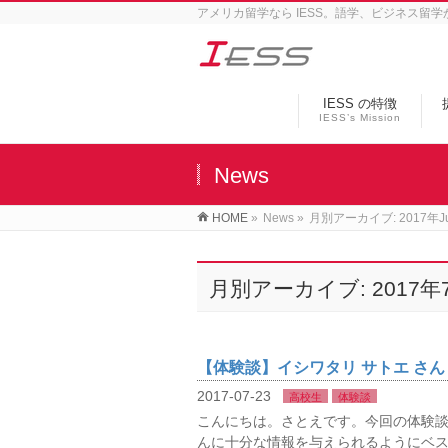
アメリカ留学なら IESS。語学、ビジネス留
IESS の特徴
IESS’s Mission
News
HOME
»
News
»
月別アーカイブ: 2017年Ju
月別アーカイブ: 2017年
【体験談】イシワタリ サトエ さん
2017-07-23
高校生
体験談
こんにちは。さとえです。今回の体験
んに十分な情報を与えられるようにベ